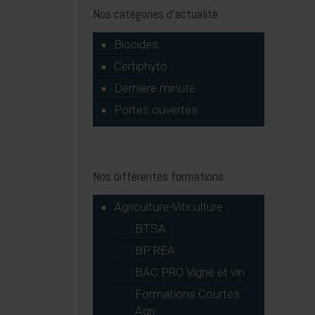
Nos catégories d’actualité
Biocides
Certiphyto
Dernière minute
Portes ouvertes
Nos différentes formations
Agriculture-Viticulture
BTSA
BP REA
BAC PRO Vigne et vin
Formations Courtes
Agri