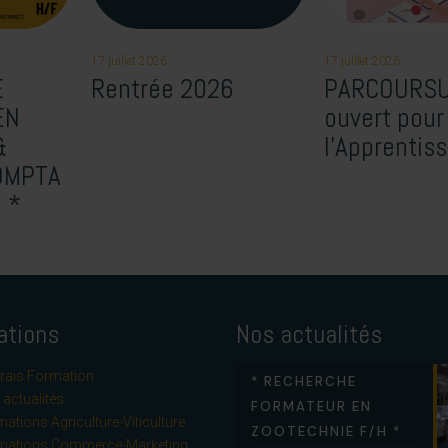
17 juillet 2026
17 juillet 2026
E
Rentrée 2026
PARCOURSU
EN
ouvert pour
&
l’Apprentis
OMPTA
H *
ations
Nos actualités
rais Formation
* RECHERCHE
actualités
FORMATEUR EN
ations Agriculture-Viticulture
ZOOTECHNIE F/H *
mations Commerce-Marketing