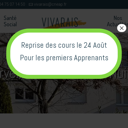
04 75 07 14 50
vivarais@cneap.fr
Santé
Nos
Social
Actualité
×
Reprise des cours le 24 Août
Pour les premiers Apprenants
veillant Visiteur de Nui