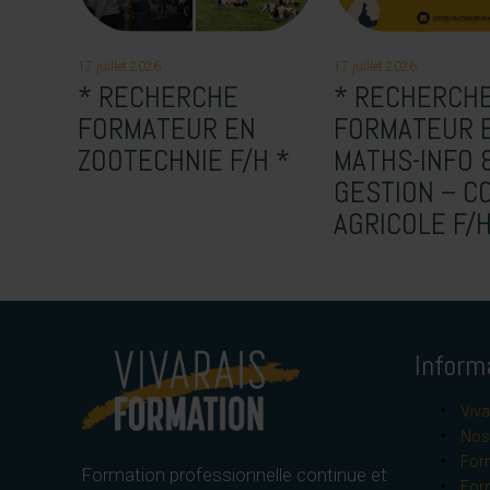
17 juillet 2026
17 juillet 2026
* RECHERCHE
* RECHERCH
FORMATEUR EN
FORMATEUR 
ZOOTECHNIE F/H *
MATHS-INFO 
GESTION – C
AGRICOLE F/
Inform
Viva
Nos 
Form
Formation professionnelle continue et
For