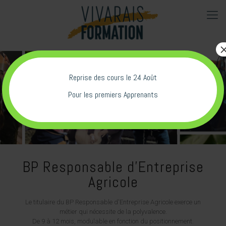
Reprise des cours le 24 Août
BP REA
Pour les premiers Apprenants
BP Responsable d'Entreprise
Agricole
Le titulaire du BP Responsable d'Entreprise Agricole exerce un
métier qui nécessite de la polyvalence.
De 9 à 12 mois, modulable en fonction du positionnement.