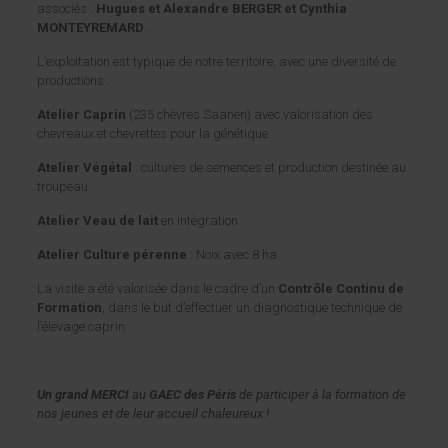
associés :
Hugues et Alexandre BERGER et Cynthia
MONTEYREMARD
.
L’exploitation est typique de notre territoire, avec une diversité de
productions :
Atelier Caprin
(235 chèvres Saanen) avec valorisation des
chevreaux et chevrettes pour la génétique
Atelier Végétal
: cultures de semences et production destinée au
troupeau
Atelier Veau de lait
en intégration
Atelier Culture pérenne
: Noix avec 8 ha
La visite a été valorisée dans le cadre d’un
Contrôle Continu de
Formation
, dans le but d’effectuer un diagnostique technique de
l’élevage caprin.
Un grand MERCI
au
GAEC des Péris
de participer à la formation de
nos jeunes et de leur accueil chaleureux !