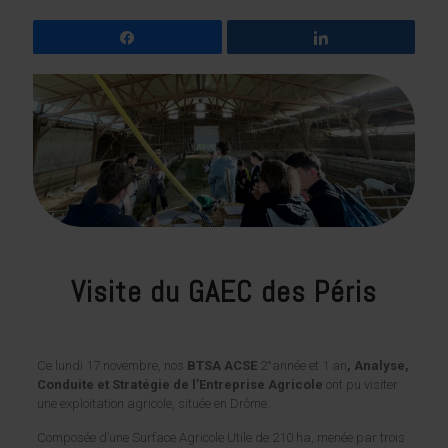
Partagez
Partagez
Visite du GAEC des Péris
Ce lundi 17 novembre, nos
BTSA ACSE
2°année et 1 an
, Analyse,
Conduite et Stratégie de l’Entreprise Agricole
ont pu visiter
une exploitation agricole, située en Drôme.
Composée d’une Surface Agricole Utile de 210 ha, menée par trois