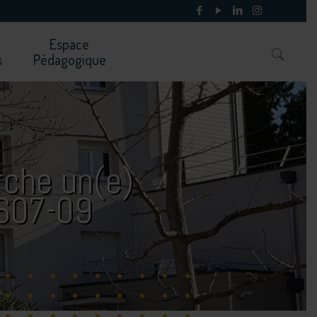
Espace
s
Pédagogique
rche un(e)
2607-09