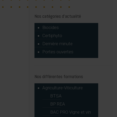
Nos catégories d’actualité
Biocides
Certiphyto
Dernière minute
Portes ouvertes
Nos différentes formations
Agriculture-Viticulture
BTSA
BP REA
BAC PRO Vigne et vin