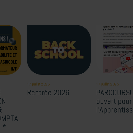
17 juillet 2026
17 juillet 2026
E
Rentrée 2026
PARCOURSU
EN
ouvert pour
&
l’Apprentis
OMPTA
H *