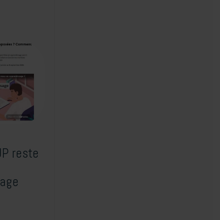
P reste
sage