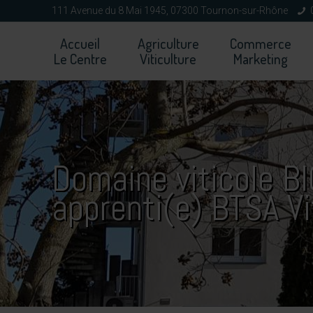
111 Avenue du 8 Mai 1945, 07300 Tournon-sur-Rhône
Accueil
Agriculture
Commerce
Le Centre
Viticulture
Marketing
Domaine viticole B
apprenti(e) BTSA V