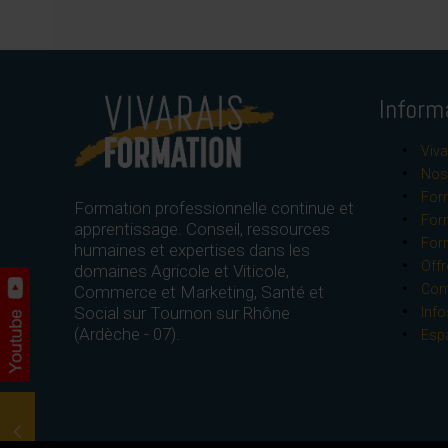
Inform
Viva
Nos 
Form
Formation professionnelle continue et
For
apprentissage. Conseil, ressources
For
humaines et expertises dans les
Offr
domaines Agricole et Viticole,
Con
Commerce et Marketing, Santé et
Social sur Tournon sur Rhône
Info
(Ardèche - 07).
Esp