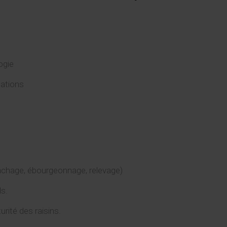
ogie
ications
attachage, ébourgeonnage, relevage)
ls.
rité des raisins.