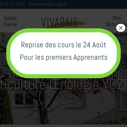
04 75 07 14 50
vivarais@cneap.fr
Santé
Nos
Social
Actualité
×
Reprise des cours le 24 Août
Pour les premiers Apprenants
IO à CORNAS (07) reche
iticulture Œnologie VO