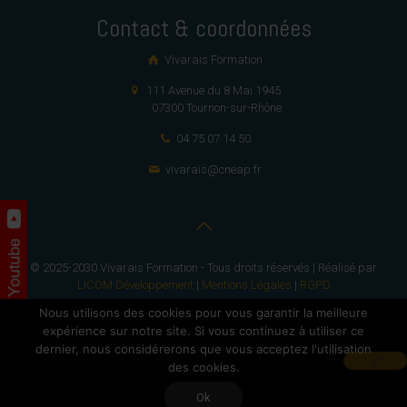
Contact & coordonnées
Vivarais Formation
111 Avenue du 8 Mai 1945
07300 Tournon-sur-Rhône
04 75 07 14 50
vivarais@cneap.fr
© 2025-2030 Vivarais Formation - Tous droits réservés | Réalisé par
LICOM Développement
|
Mentions Légales
|
RGPD
Nous utilisons des cookies pour vous garantir la meilleure
expérience sur notre site. Si vous continuez à utiliser ce
dernier, nous considérerons que vous acceptez l'utilisation
des cookies.
Ok