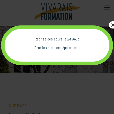
Reprise des cours le 24 Août
BAC +2
Pour les premiers Apprenants
QUE FAIRE