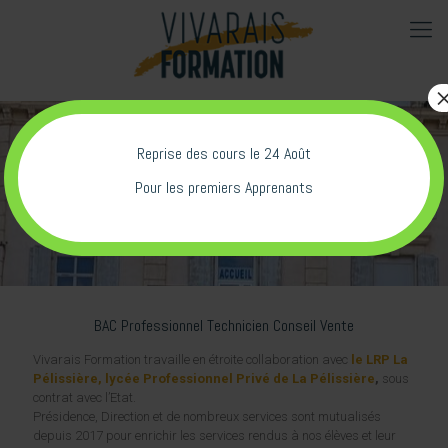
Reprise des cours le 24 Août
BAC Pro TCV
Pour les premiers Apprenants
BAC Professionnel Technicien Conseil Vente
Vivarais Formation travaille en étroite collaboration avec
le LRP La
Pélissière, lycée Professionnel Privé de La Pélissière
,
sous
contrat avec l’Etat.
Présidence, Direction et de nombreux services sont mutualisés
depuis 2017 pour enrichir les services rendus à nos élèves et leur