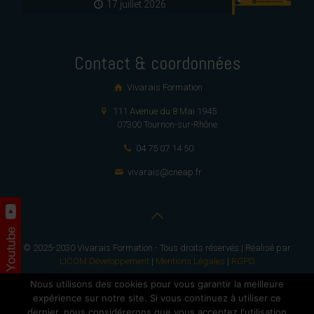
17 juillet 2026
Contact & coordonnées
Vivarais Formation
111 Avenue du 8 Mai 1945
07300 Tournon-sur-Rhône
04 75 07 14 50
vivarais@cneap.fr
© 2025-2030 Vivarais Formation - Tous droits réservés | Réalisé par
LICOM Développement
|
Mentions Légales
|
RGPD
Nous utilisons des cookies pour vous garantir la meilleure
expérience sur notre site. Si vous continuez à utiliser ce
dernier, nous considérerons que vous acceptez l'utilisation