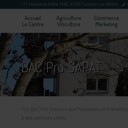
111 Avenue du 8 Mai 1945, 07300 Tournon-sur-Rhône
Accueil
Agriculture
Commerce
Le Centre
Viticulture
Marketing
BAC Pro SAPAT
1Le BAC Pro Services aux Personnes et Animation dan
à des parcours variés.