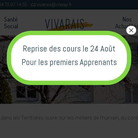
04 75 07 14 50
vivarais@cneap.fr
Santé
Nos
Social
Actualité
×
Reprise des cours le 24 Août
Pour les premiers Apprenants
s les Territoires ouvre sur les métiers de l’humain, du contac