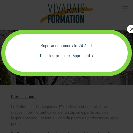
Reprise des cours le 24 Août
VAE (agri)
Pour les premiers Apprenants
Présentation :
La Validation des Acquis de l’Expérience est un droit et un
dispositif permettant de valider un diplôme par le biais de
l’expérience acquise tout au long du parcours professionnel et/ou
personnel.