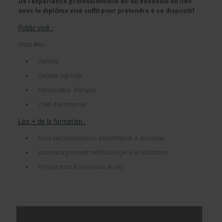
De l’expérience professionnelle et/ ou bénévole en lien
avec le diplôme visé suffit pour prétendre à ce dispositif.
Public visé :
Vous êtes :
Salarié
Salarié agricole
Demandeur d’emploi
Chef d’entreprise
Les + de la formation :
Suivi personnalisé en présentiel et à distance
Accompagnement méthodologie à la rédaction
Préparation à l’oral pour le jury