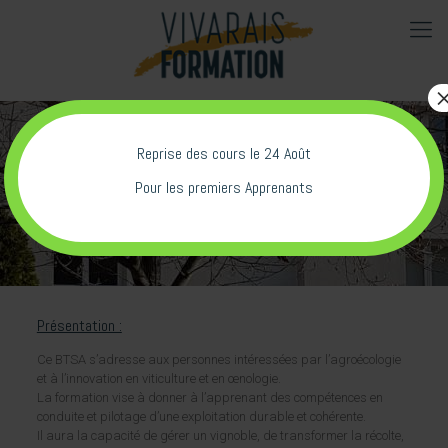
Reprise des cours le 24 Août
BTSA VO
Pour les premiers Apprenants
Présentation :
Ce BTSA s’adresse aux personnes intéressées par l’agroécologie
et à l’innovation en viticulture et en œnologie.
La formation vise à donner à l’apprenant des compétences en
conduite et pilotage d’une exploitation durable et cohérente.
Il aura la capacité de gérer un vignoble, de transformer la récolte,